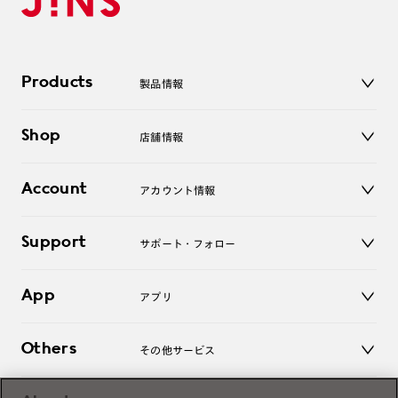
Products
製品情報
メガネ
Shop
店舗情報
サングラス
レンズ
店舗
コンタクトレンズ
Account
アカウント情報
オンラインショップ
老眼鏡
キッズ
マイページ／ログイン
Support
アクセサリー
サポート・フォロー
ログアウト
LINE公式アカウント
お知らせ
App
アプリ
よくあるご質問
ご利用ガイド
JINSアプリ
お問い合わせ
Others
その他サービス
3D WEB試着