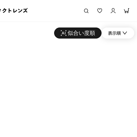
タクトレンズ
似合い度順
表示順