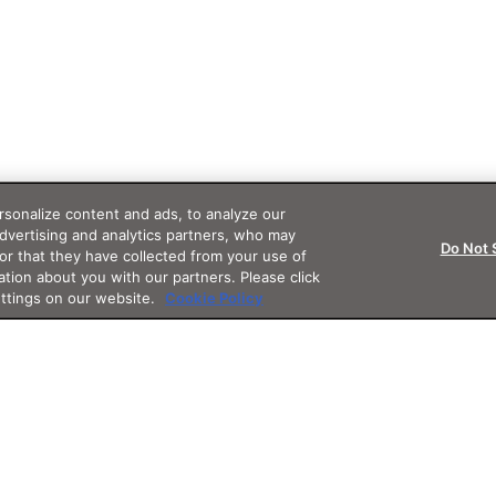
sonalize content and ads, to analyze our
advertising and analytics partners, who may
Do Not 
or that they have collected from your use of
ation about you with our partners. Please click
ettings on our website.
Cookie Policy