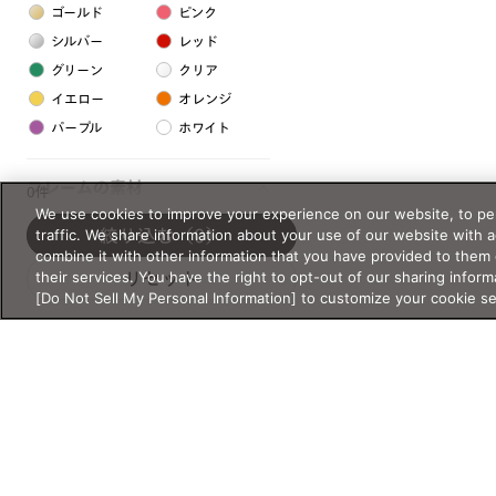
ゴールド
ピンク
シルバー
レッド
グリーン
クリア
イエロー
オレンジ
パープル
ホワイト
フレームの素材
0件
We use cookies to improve your experience on our website, to per
プラスチック系
traffic. We share information about your use of our website with 
絞り込む
（0）
combine it with other information that you have provided to them 
樹脂
their services. You have the right to opt-out of our sharing inform
リセット
[Do Not Sell My Personal Information] to customize your cookie s
アセテート
サスティナブル素材
セルロイド
金属系