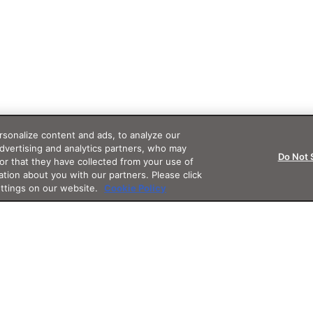
sonalize content and ads, to analyze our
advertising and analytics partners, who may
Do Not 
or that they have collected from your use of
ation about you with our partners. Please click
ettings on our website.
Cookie Policy