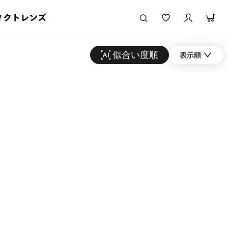
タクトレンズ
似合い度順
表示順