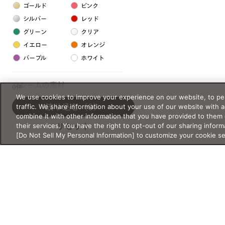
ゴールド
ピンク
シルバー
レッド
グリーン
クリア
イエロー
オレンジ
パープル
ホワイト
フレームの素材
0件
We use cookies to improve your experience on our website, to per
プラスチック系
traffic. We share information about your use of our website with 
絞り込む
（0）
combine it with other information that you have provided to them 
樹脂
their services. You have the right to opt-out of our sharing inform
リセット
[Do Not Sell My Personal Information] to customize your cookie s
アセテート
サスティナブル素材
セルロイド
金属系