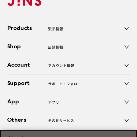
Products
製品情報
メガネ
Shop
店舗情報
サングラス
レンズ
店舗
コンタクトレンズ
Account
アカウント情報
オンラインショップ
老眼鏡
キッズ
マイページ／ログイン
Support
アクセサリー
サポート・フォロー
ログアウト
LINE公式アカウント
お知らせ
App
アプリ
よくあるご質問
ご利用ガイド
JINSアプリ
お問い合わせ
Others
その他サービス
3D WEB試着