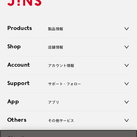
Products
製品情報
メガネ
Shop
店舗情報
サングラス
レンズ
店舗
コンタクトレンズ
Account
アカウント情報
オンラインショップ
老眼鏡
キッズ
マイページ／ログイン
Support
アクセサリー
サポート・フォロー
ログアウト
LINE公式アカウント
お知らせ
App
アプリ
よくあるご質問
ご利用ガイド
JINSアプリ
お問い合わせ
Others
その他サービス
3D WEB試着