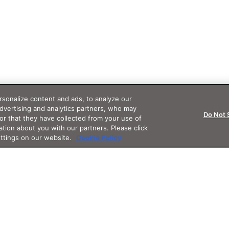
sonalize content and ads, to analyze our
advertising and analytics partners, who may
Do Not 
or that they have collected from your use of
ation about you with our partners. Please click
ettings on our website.
Cookie Policy