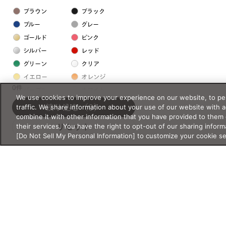
ブラウン
ブラック
ブルー
グレー
ゴールド
ピンク
シルバー
レッド
グリーン
クリア
イエロー
オレンジ
0件
パープル
ホワイト
We use cookies to improve your experience on our website, to per
traffic. We share information about your use of our website with 
絞り込む
（0）
combine it with other information that you have provided to them 
フレームの素材
their services. You have the right to opt-out of our sharing inform
リセット
プラスチック系
[Do Not Sell My Personal Information] to customize your cookie s
樹脂
アセテート
サスティナブル素材
セルロイド