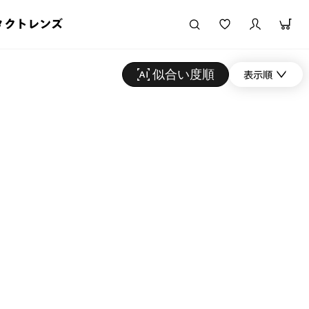
タクトレンズ
似合い度順
表示順