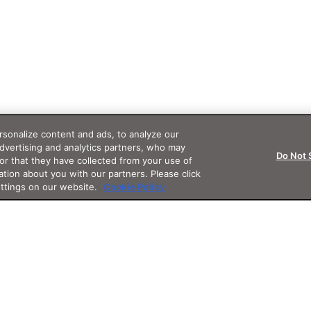
sonalize content and ads, to analyze our
advertising and analytics partners, who may
Do Not 
or that they have collected from your use of
ation about you with our partners. Please click
ettings on our website.
Cookie Policy