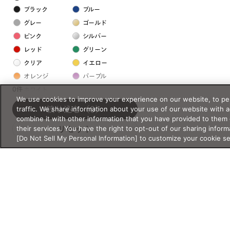
ブラック
ブルー
グレー
ゴールド
ピンク
シルバー
レッド
グリーン
クリア
イエロー
オレンジ
パープル
0件
ホワイト
We use cookies to improve your experience on our website, to per
traffic. We share information about your use of our website with 
絞り込む
（0）
フレームの素材
combine it with other information that you have provided to them 
their services. You have the right to opt-out of our sharing inform
リセット
プラスチック系
[Do Not Sell My Personal Information] to customize your cookie s
樹脂
アセテート
サスティナブル素材
セルロイド