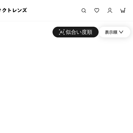
タクトレンズ
似合い度順
表示順