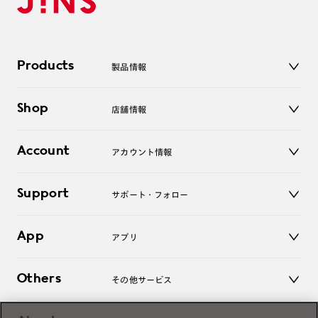
Products
製品情報
メガネ
Shop
店舗情報
サングラス
レンズ
店舗
コンタクトレンズ
Account
アカウント情報
オンラインショップ
老眼鏡
キッズ
マイページ／ログイン
Support
アクセサリー
サポート・フォロー
ログアウト
LINE公式アカウント
お知らせ
App
アプリ
よくあるご質問
ご利用ガイド
JINSアプリ
お問い合わせ
Others
その他サービス
3D WEB試着