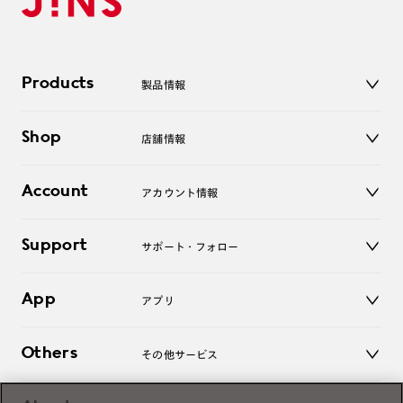
Products
製品情報
メガネ
Shop
店舗情報
サングラス
レンズ
店舗
コンタクトレンズ
Account
アカウント情報
オンラインショップ
老眼鏡
キッズ
マイページ／ログイン
Support
アクセサリー
サポート・フォロー
ログアウト
LINE公式アカウント
お知らせ
App
アプリ
よくあるご質問
ご利用ガイド
JINSアプリ
お問い合わせ
Others
その他サービス
3D WEB試着