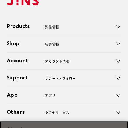
Products
製品情報
メガネ
Shop
店舗情報
サングラス
レンズ
店舗
コンタクトレンズ
Account
アカウント情報
オンラインショップ
老眼鏡
キッズ
マイページ／ログイン
Support
アクセサリー
サポート・フォロー
ログアウト
LINE公式アカウント
お知らせ
App
アプリ
よくあるご質問
ご利用ガイド
JINSアプリ
お問い合わせ
Others
その他サービス
3D WEB試着