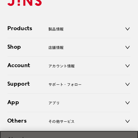
Products
製品情報
メガネ
Shop
店舗情報
サングラス
レンズ
店舗
コンタクトレンズ
Account
アカウント情報
オンラインショップ
老眼鏡
キッズ
マイページ／ログイン
Support
アクセサリー
サポート・フォロー
ログアウト
LINE公式アカウント
お知らせ
App
アプリ
よくあるご質問
ご利用ガイド
JINSアプリ
お問い合わせ
Others
その他サービス
3D WEB試着