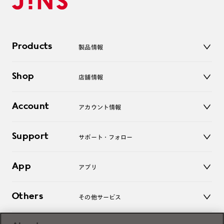
Products
製品情報
メガネ
Shop
店舗情報
サングラス
レンズ
店舗
コンタクトレンズ
Account
アカウント情報
オンラインショップ
老眼鏡
キッズ
マイページ／ログイン
Support
アクセサリー
サポート・フォロー
ログアウト
LINE公式アカウント
お知らせ
App
アプリ
よくあるご質問
ご利用ガイド
JINSアプリ
お問い合わせ
Others
その他サービス
3D WEB試着