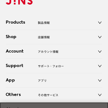
Products
製品情報
メガネ
Shop
店舗情報
サングラス
レンズ
店舗
コンタクトレンズ
Account
アカウント情報
オンラインショップ
老眼鏡
キッズ
マイページ／ログイン
Support
アクセサリー
サポート・フォロー
ログアウト
LINE公式アカウント
お知らせ
App
アプリ
よくあるご質問
ご利用ガイド
JINSアプリ
お問い合わせ
Others
その他サービス
3D WEB試着