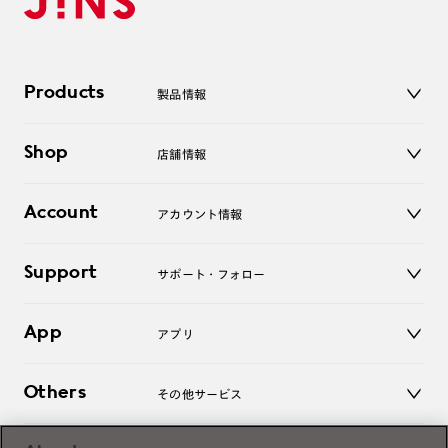
Products
製品情報
メガネ
Shop
店舗情報
サングラス
レンズ
店舗
コンタクトレンズ
Account
アカウント情報
オンラインショップ
老眼鏡
キッズ
マイページ／ログイン
Support
アクセサリー
サポート・フォロー
ログアウト
LINE公式アカウント
お知らせ
App
アプリ
よくあるご質問
ご利用ガイド
JINSアプリ
お問い合わせ
Others
その他サービス
3D WEB試着