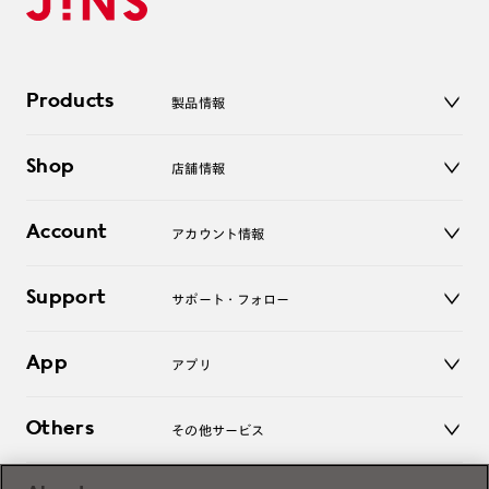
Products
製品情報
メガネ
Shop
店舗情報
サングラス
レンズ
店舗
コンタクトレンズ
Account
アカウント情報
オンラインショップ
老眼鏡
キッズ
マイページ／ログイン
Support
アクセサリー
サポート・フォロー
ログアウト
LINE公式アカウント
お知らせ
App
アプリ
よくあるご質問
ご利用ガイド
JINSアプリ
お問い合わせ
Others
その他サービス
3D WEB試着