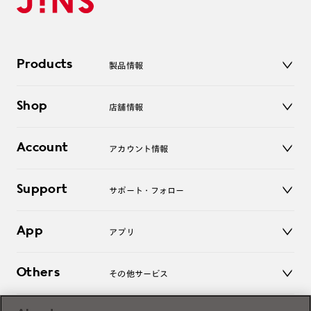
Products
製品情報
メガネ
Shop
店舗情報
サングラス
レンズ
店舗
コンタクトレンズ
Account
アカウント情報
オンラインショップ
老眼鏡
キッズ
マイページ／ログイン
Support
アクセサリー
サポート・フォロー
ログアウト
LINE公式アカウント
お知らせ
App
アプリ
よくあるご質問
ご利用ガイド
JINSアプリ
お問い合わせ
Others
その他サービス
3D WEB試着