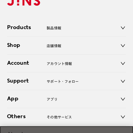
Products
製品情報
メガネ
Shop
店舗情報
サングラス
レンズ
店舗
コンタクトレンズ
Account
アカウント情報
オンラインショップ
老眼鏡
キッズ
マイページ／ログイン
Support
アクセサリー
サポート・フォロー
ログアウト
LINE公式アカウント
お知らせ
App
アプリ
よくあるご質問
ご利用ガイド
JINSアプリ
お問い合わせ
Others
その他サービス
3D WEB試着