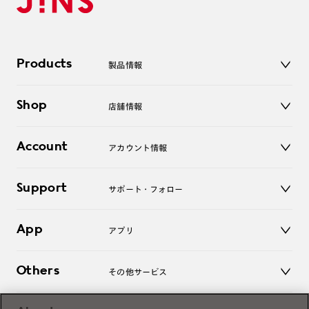
Products
製品情報
メガネ
Shop
店舗情報
サングラス
レンズ
店舗
コンタクトレンズ
Account
アカウント情報
オンラインショップ
老眼鏡
キッズ
マイページ／ログイン
Support
アクセサリー
サポート・フォロー
ログアウト
LINE公式アカウント
お知らせ
App
アプリ
よくあるご質問
ご利用ガイド
JINSアプリ
お問い合わせ
Others
その他サービス
3D WEB試着