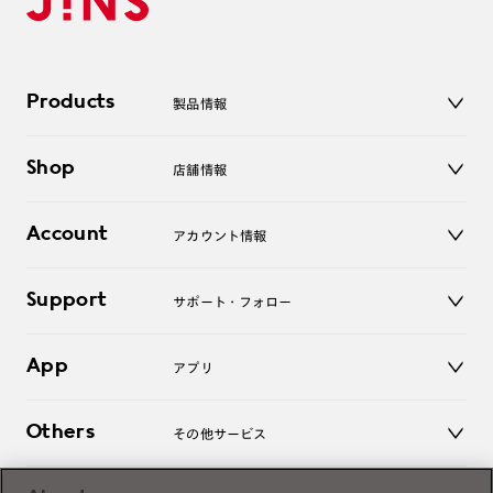
Products
製品情報
メガネ
Shop
店舗情報
サングラス
レンズ
店舗
コンタクトレンズ
Account
アカウント情報
オンラインショップ
老眼鏡
キッズ
マイページ／ログイン
Support
アクセサリー
サポート・フォロー
ログアウト
LINE公式アカウント
お知らせ
App
アプリ
よくあるご質問
ご利用ガイド
JINSアプリ
お問い合わせ
Others
その他サービス
3D WEB試着