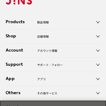
Products
製品情報
メガネ
Shop
店舗情報
サングラス
レンズ
店舗
コンタクトレンズ
Account
アカウント情報
オンラインショップ
老眼鏡
キッズ
マイページ／ログイン
Support
アクセサリー
サポート・フォロー
ログアウト
LINE公式アカウント
お知らせ
App
アプリ
よくあるご質問
ご利用ガイド
JINSアプリ
お問い合わせ
Others
その他サービス
3D WEB試着