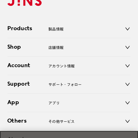
Products
製品情報
メガネ
Shop
店舗情報
サングラス
レンズ
店舗
コンタクトレンズ
Account
アカウント情報
オンラインショップ
老眼鏡
キッズ
マイページ／ログイン
Support
アクセサリー
サポート・フォロー
ログアウト
LINE公式アカウント
お知らせ
App
アプリ
よくあるご質問
ご利用ガイド
JINSアプリ
お問い合わせ
Others
その他サービス
3D WEB試着