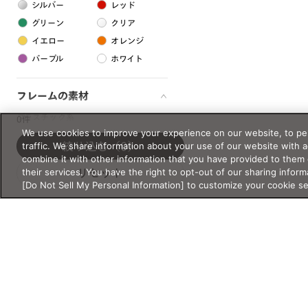
シルバー
レッド
グリーン
クリア
イエロー
オレンジ
パープル
ホワイト
フレームの素材
プラスチック系
0件
We use cookies to improve your experience on our website, to per
樹脂
traffic. We share information about your use of our website with 
絞り込む
（0）
combine it with other information that you have provided to them 
their services. You have the right to opt-out of our sharing inform
リセット
アセテート
[Do Not Sell My Personal Information] to customize your cookie s
サスティナブル素材
セルロイド
金属系
メタル