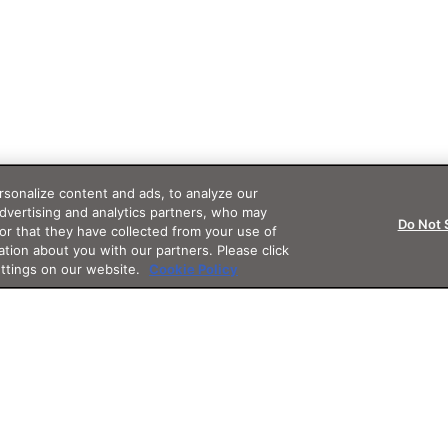
sonalize content and ads, to analyze our
advertising and analytics partners, who may
Do Not 
or that they have collected from your use of
ation about you with our partners. Please click
ettings on our website.
Cookie Policy