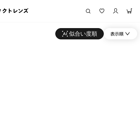
タクトレンズ
似合い度順
表示順