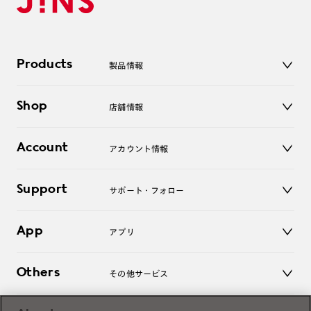
Products
製品情報
メガネ
Shop
店舗情報
サングラス
レンズ
店舗
コンタクトレンズ
Account
アカウント情報
オンラインショップ
老眼鏡
キッズ
マイページ／ログイン
Support
アクセサリー
サポート・フォロー
ログアウト
LINE公式アカウント
お知らせ
App
アプリ
よくあるご質問
ご利用ガイド
JINSアプリ
お問い合わせ
Others
その他サービス
3D WEB試着