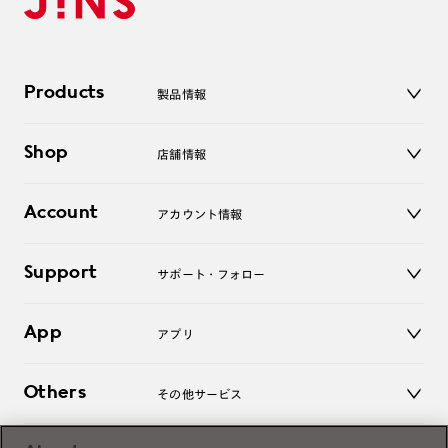
Products
製品情報
メガネ
Shop
店舗情報
サングラス
レンズ
店舗
コンタクトレンズ
Account
アカウント情報
オンラインショップ
老眼鏡
キッズ
マイページ／ログイン
Support
アクセサリー
サポート・フォロー
ログアウト
LINE公式アカウント
お知らせ
App
アプリ
よくあるご質問
ご利用ガイド
JINSアプリ
お問い合わせ
Others
その他サービス
3D WEB試着