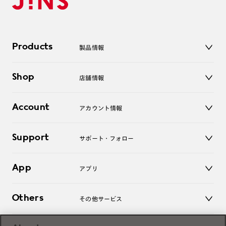
Products
製品情報
メガネ
Shop
店舗情報
サングラス
レンズ
店舗
コンタクトレンズ
Account
アカウント情報
オンラインショップ
老眼鏡
キッズ
マイページ／ログイン
Support
アクセサリー
サポート・フォロー
ログアウト
LINE公式アカウント
お知らせ
App
アプリ
よくあるご質問
ご利用ガイド
JINSアプリ
お問い合わせ
Others
その他サービス
3D WEB試着