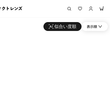
タクトレンズ
似合い度順
表示順