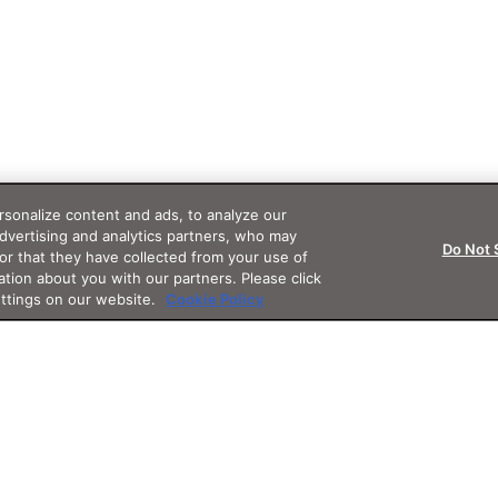
sonalize content and ads, to analyze our
advertising and analytics partners, who may
Do Not 
or that they have collected from your use of
ation about you with our partners. Please click
ettings on our website.
Cookie Policy