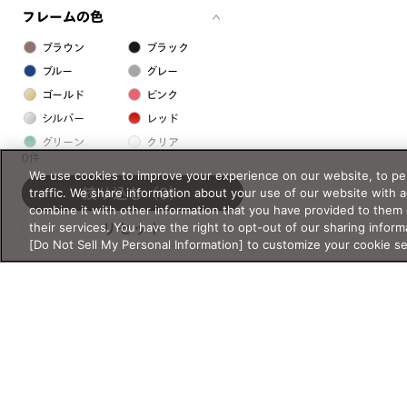
フレームの色
ブラウン
ブラック
ブルー
グレー
ゴールド
ピンク
シルバー
レッド
グリーン
クリア
0件
イエロー
オレンジ
We use cookies to improve your experience on our website, to per
パープル
ホワイト
traffic. We share information about your use of our website with 
絞り込む
（0）
combine it with other information that you have provided to them 
their services. You have the right to opt-out of our sharing inform
リセット
フレームの素材
[Do Not Sell My Personal Information] to customize your cookie s
プラスチック系
樹脂
アセテート
サスティナブル素材