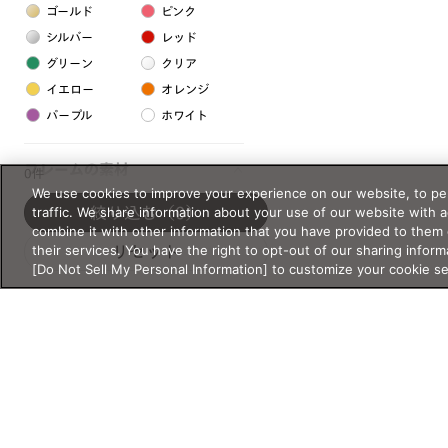
ゴールド
ピンク
シルバー
レッド
グリーン
クリア
イエロー
オレンジ
パープル
ホワイト
フレームの素材
0件
We use cookies to improve your experience on our website, to per
プラスチック系
traffic. We share information about your use of our website with 
絞り込む
（0）
combine it with other information that you have provided to them 
樹脂
their services. You have the right to opt-out of our sharing inform
リセット
[Do Not Sell My Personal Information] to customize your cookie s
アセテート
サスティナブル素材
セルロイド
金属系