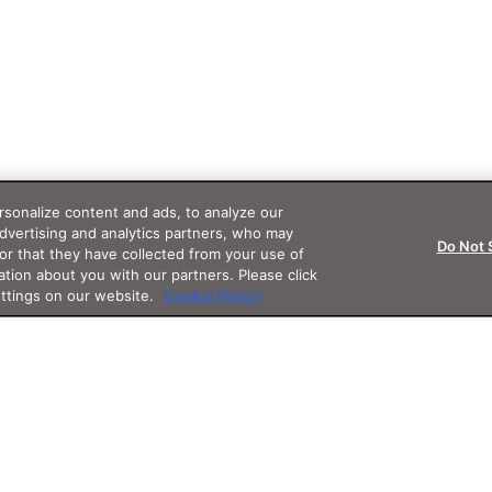
sonalize content and ads, to analyze our
advertising and analytics partners, who may
Do Not 
or that they have collected from your use of
ation about you with our partners. Please click
ettings on our website.
Cookie Policy