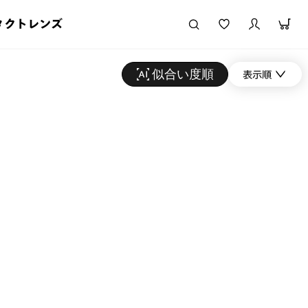
タクトレンズ
似合い度順
表示順