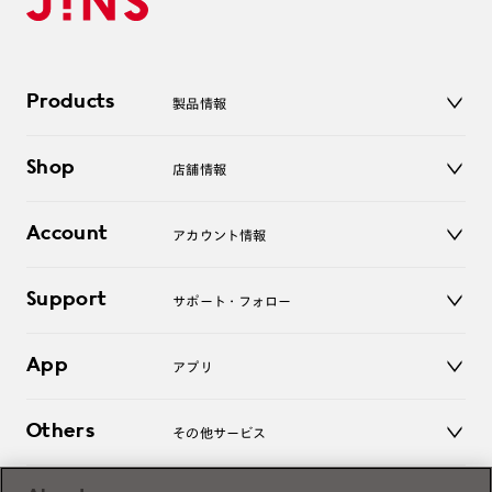
Products
製品情報
メガネ
Shop
店舗情報
サングラス
レンズ
店舗
コンタクトレンズ
Account
アカウント情報
オンラインショップ
老眼鏡
キッズ
マイページ／ログイン
Support
アクセサリー
サポート・フォロー
ログアウト
LINE公式アカウント
お知らせ
App
アプリ
よくあるご質問
ご利用ガイド
JINSアプリ
お問い合わせ
Others
その他サービス
3D WEB試着