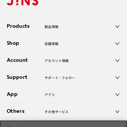
Products
製品情報
メガネ
Shop
店舗情報
サングラス
レンズ
店舗
コンタクトレンズ
Account
アカウント情報
オンラインショップ
老眼鏡
キッズ
マイページ／ログイン
Support
アクセサリー
サポート・フォロー
ログアウト
LINE公式アカウント
お知らせ
App
アプリ
よくあるご質問
ご利用ガイド
JINSアプリ
お問い合わせ
Others
その他サービス
3D WEB試着