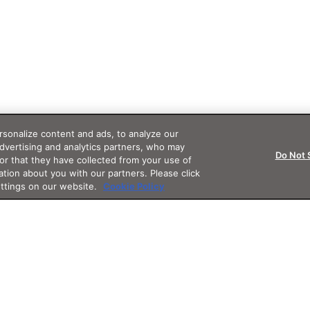
sonalize content and ads, to analyze our
advertising and analytics partners, who may
Do Not 
or that they have collected from your use of
ation about you with our partners. Please click
ettings on our website.
Cookie Policy