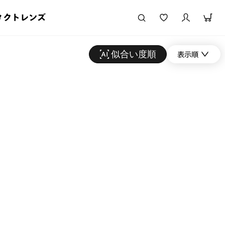
タクトレンズ
似合い度順
表示順