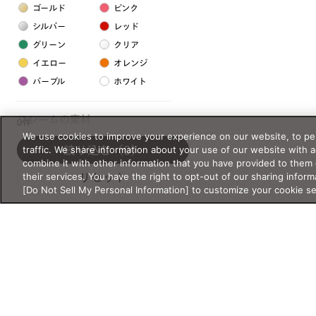
ゴールド
ピンク
シルバー
レッド
グリーン
クリア
イエロー
オレンジ
パープル
ホワイト
フレームの素材
0件
We use cookies to improve your experience on our website, to per
プラスチック系
traffic. We share information about your use of our website with 
絞り込む
（0）
combine it with other information that you have provided to them 
樹脂
their services. You have the right to opt-out of our sharing inform
リセット
[Do Not Sell My Personal Information] to customize your cookie s
アセテート
サスティナブル素材
セルロイド
金属系