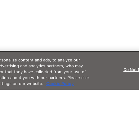
sonalize content and ads, to analyze our
advertising and analytics partners, who may
Do Not 
or that they have collected from your use of
ation about you with our partners. Please click
ettings on our website.
Cookie Policy