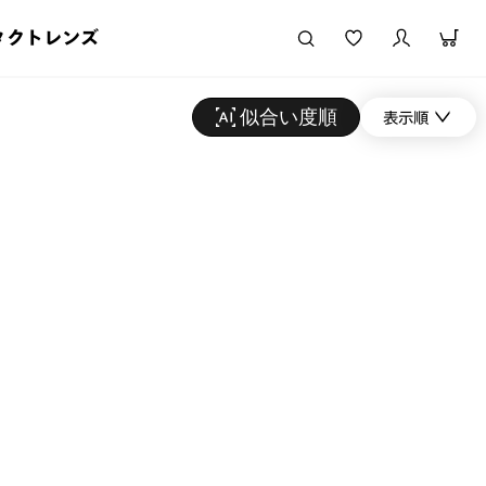
タクトレンズ
似合い度順
表示順