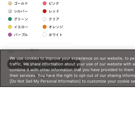
ゴールド
ピンク
シルバー
レッド
グリーン
クリア
イエロー
オレンジ
パープル
ホワイト
フレームの素材
0件
We use cookies to improve your experience on our website, to per
プラスチック系
traffic. We share information about your use of our website with 
絞り込む
（0）
combine it with other information that you have provided to them 
樹脂
their services. You have the right to opt-out of our sharing inform
リセット
[Do Not Sell My Personal Information] to customize your cookie s
アセテート
サスティナブル素材
セルロイド
金属系