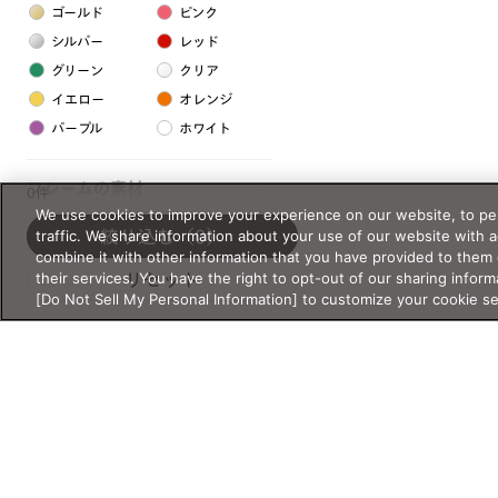
ゴールド
ピンク
シルバー
レッド
グリーン
クリア
イエロー
オレンジ
パープル
ホワイト
フレームの素材
0件
We use cookies to improve your experience on our website, to per
プラスチック系
traffic. We share information about your use of our website with 
絞り込む
（0）
combine it with other information that you have provided to them 
樹脂
their services. You have the right to opt-out of our sharing inform
リセット
[Do Not Sell My Personal Information] to customize your cookie s
アセテート
サスティナブル素材
セルロイド
金属系