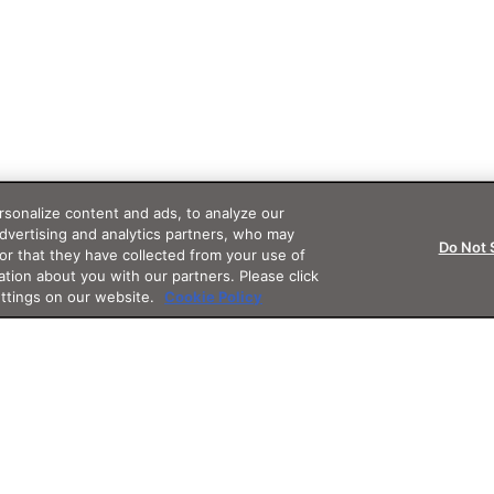
sonalize content and ads, to analyze our
advertising and analytics partners, who may
Do Not 
or that they have collected from your use of
ation about you with our partners. Please click
ettings on our website.
Cookie Policy