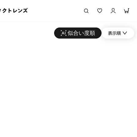
タクトレンズ
似合い度順
表示順