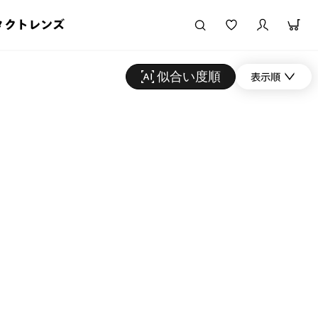
タクトレンズ
似合い度順
表示順