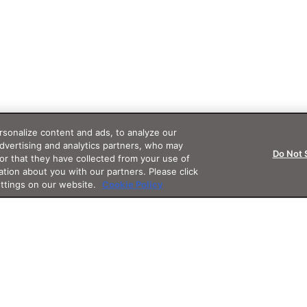
sonalize content and ads, to analyze our
advertising and analytics partners, who may
Do Not 
or that they have collected from your use of
ation about you with our partners. Please click
ettings on our website.
Cookie Policy