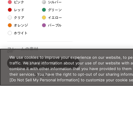
ピンク
シルバー
レッド
グリーン
クリア
イエロー
オレンジ
パープル
ホワイト
フレームの素材
0件
We use cookies to improve your experience on our website, to per
プラスチック系
traffic. We share information about your use of our website with 
絞り込む
（0）
combine it with other information that you have provided to them 
樹脂
their services. You have the right to opt-out of our sharing inform
リセット
[Do Not Sell My Personal Information] to customize your cookie s
アセテート
サスティナブル素材
セルロイド
金属系