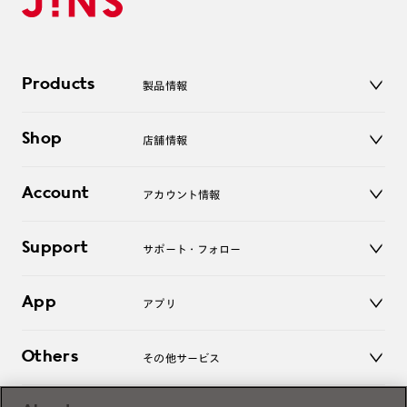
Products
製品情報
メガネ
Shop
店舗情報
サングラス
レンズ
店舗
コンタクトレンズ
Account
アカウント情報
オンラインショップ
老眼鏡
キッズ
マイページ／ログイン
Support
アクセサリー
サポート・フォロー
ログアウト
LINE公式アカウント
お知らせ
App
アプリ
よくあるご質問
ご利用ガイド
JINSアプリ
お問い合わせ
Others
その他サービス
3D WEB試着