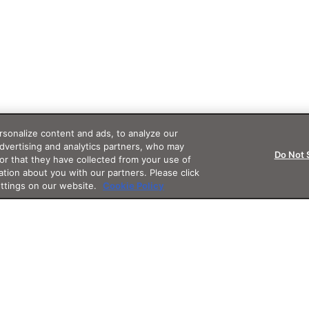
sonalize content and ads, to analyze our
advertising and analytics partners, who may
Do Not 
or that they have collected from your use of
ation about you with our partners. Please click
ettings on our website.
Cookie Policy