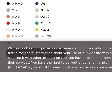
ブラック
ブルー
グレー
ゴールド
ピンク
シルバー
レッド
グリーン
クリア
イエロー
オレンジ
パープル
ホワイト
0件
We use cookies to improve your experience on our website, to per
traffic. We share information about your use of our website with 
絞り込む
（0）
フレームの素材
combine it with other information that you have provided to them 
their services. You have the right to opt-out of our sharing inform
リセット
プラスチック系
[Do Not Sell My Personal Information] to customize your cookie s
樹脂
アセテート
サスティナブル素材
セルロイド