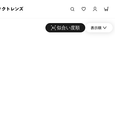
タクトレンズ
似合い度順
表示順