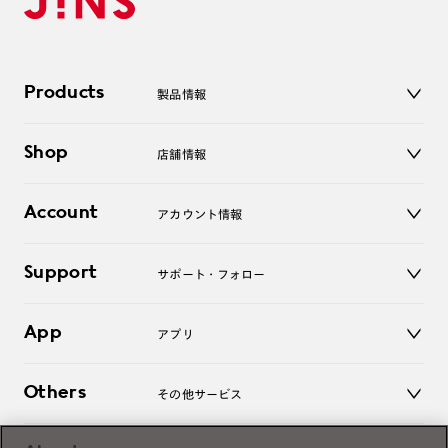
Products
製品情報
メガネ
Shop
店舗情報
サングラス
レンズ
店舗
コンタクトレンズ
Account
アカウント情報
オンラインショップ
老眼鏡
キッズ
マイページ／ログイン
Support
アクセサリー
サポート・フォロー
ログアウト
LINE公式アカウント
お知らせ
App
アプリ
よくあるご質問
ご利用ガイド
JINSアプリ
お問い合わせ
Others
その他サービス
3D WEB試着