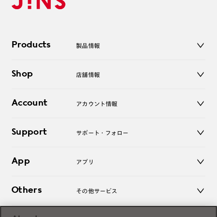
Products
製品情報
メガネ
Shop
店舗情報
サングラス
レンズ
店舗
コンタクトレンズ
Account
アカウント情報
オンラインショップ
老眼鏡
キッズ
マイページ／ログイン
Support
アクセサリー
サポート・フォロー
ログアウト
LINE公式アカウント
お知らせ
App
アプリ
よくあるご質問
ご利用ガイド
JINSアプリ
お問い合わせ
Others
その他サービス
3D WEB試着