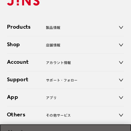
Products
製品情報
メガネ
Shop
店舗情報
サングラス
レンズ
店舗
コンタクトレンズ
Account
アカウント情報
オンラインショップ
老眼鏡
キッズ
マイページ／ログイン
Support
アクセサリー
サポート・フォロー
ログアウト
LINE公式アカウント
お知らせ
App
アプリ
よくあるご質問
ご利用ガイド
JINSアプリ
お問い合わせ
Others
その他サービス
3D WEB試着