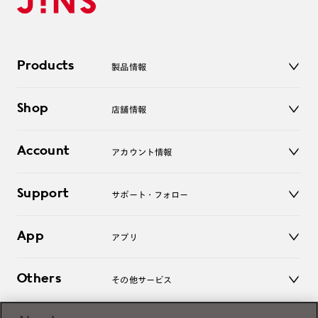
Products
製品情報
メガネ
Shop
店舗情報
サングラス
レンズ
店舗
コンタクトレンズ
Account
アカウント情報
オンラインショップ
老眼鏡
キッズ
マイページ／ログイン
Support
アクセサリー
サポート・フォロー
ログアウト
LINE公式アカウント
お知らせ
App
アプリ
よくあるご質問
ご利用ガイド
JINSアプリ
お問い合わせ
Others
その他サービス
3D WEB試着