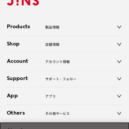
Products
製品情報
メガネ
Shop
店舗情報
サングラス
レンズ
店舗
コンタクトレンズ
Account
アカウント情報
オンラインショップ
老眼鏡
キッズ
マイページ／ログイン
Support
アクセサリー
サポート・フォロー
ログアウト
LINE公式アカウント
お知らせ
App
アプリ
よくあるご質問
ご利用ガイド
JINSアプリ
お問い合わせ
Others
その他サービス
3D WEB試着