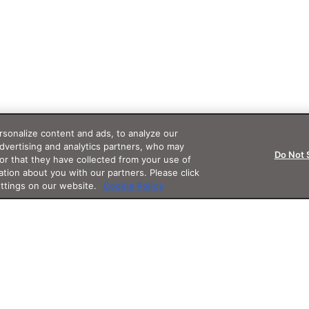
sonalize content and ads, to analyze our
advertising and analytics partners, who may
Do Not 
or that they have collected from your use of
ation about you with our partners. Please click
ettings on our website.
Cookie Policy