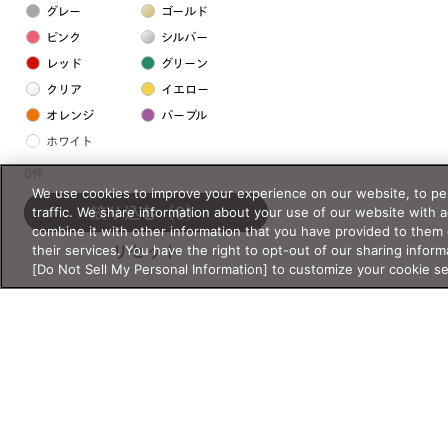
グレー
ゴールド
ピンク
シルバー
レッド
グリーン
クリア
イエロー
オレンジ
パープル
ホワイト
0件
We use cookies to improve your experience on our website, to per
フレームの素材
traffic. We share information about your use of our website with 
絞り込む
（0）
プラスチック系
combine it with other information that you have provided to them 
their services. You have the right to opt-out of our sharing inform
リセット
樹脂
[Do Not Sell My Personal Information] to customize your cookie s
アセテート
サスティナブル素材
セルロイド