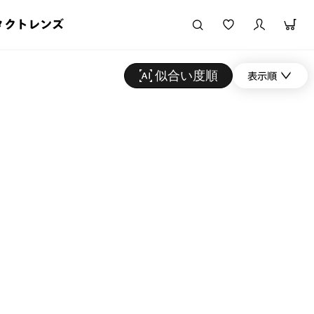
タクトレンズ
似合い度順
表示順