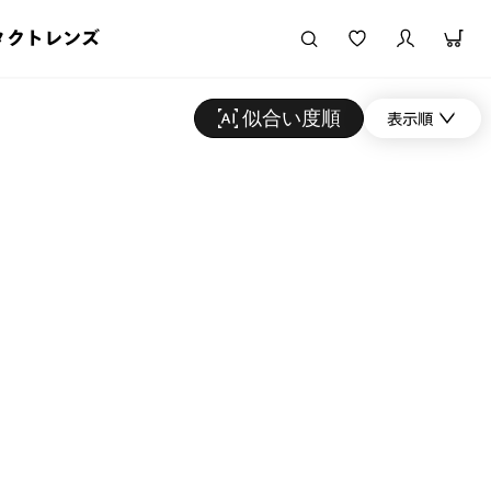
タクトレンズ
似合い度順
表示順