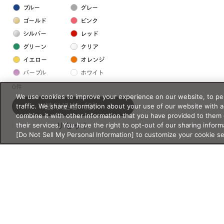
ブルー
グレー
ゴールド
ピンク
シルバー
レッド
グリーン
クリア
イエロー
オレンジ
パープル
ホワイト
0件
We use cookies to improve your experience on our website, to per
フレームの素材
traffic. We share information about your use of our website with 
絞り込む
（0）
combine it with other information that you have provided to them 
プラスチック系
their services. You have the right to opt-out of our sharing inform
リセット
[Do Not Sell My Personal Information] to customize your cookie s
樹脂
アセテート
サスティナブル素材
セルロイド