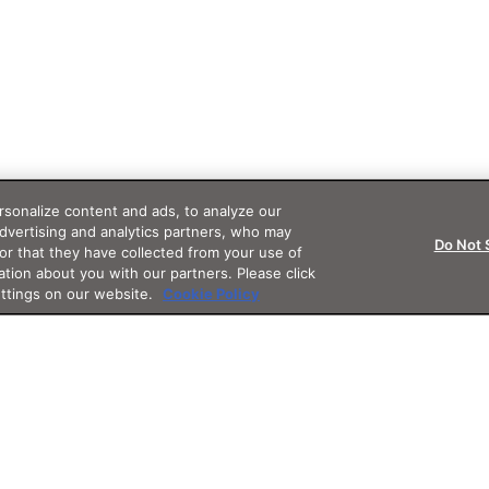
sonalize content and ads, to analyze our
advertising and analytics partners, who may
Do Not 
or that they have collected from your use of
ation about you with our partners. Please click
ettings on our website.
Cookie Policy