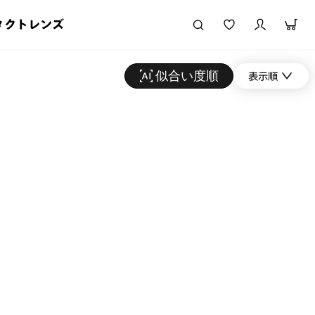
タクトレンズ
似合い度順
表示順