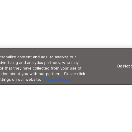
sonalize content and ads, to analyze our
advertising and analytics partners, who may
Do Not 
or that they have collected from your use of
ation about you with our partners. Please click
ettings on our website.
Cookie Policy