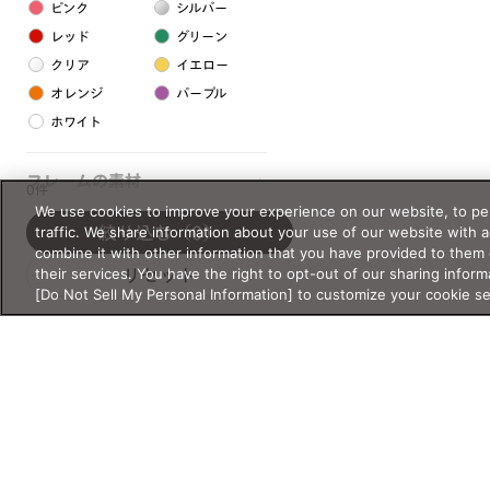
ピンク
シルバー
レッド
グリーン
クリア
イエロー
オレンジ
パープル
ホワイト
フレームの素材
0件
We use cookies to improve your experience on our website, to per
プラスチック系
traffic. We share information about your use of our website with 
絞り込む
（0）
combine it with other information that you have provided to them 
樹脂
their services. You have the right to opt-out of our sharing inform
リセット
[Do Not Sell My Personal Information] to customize your cookie s
アセテート
サスティナブル素材
セルロイド
金属系