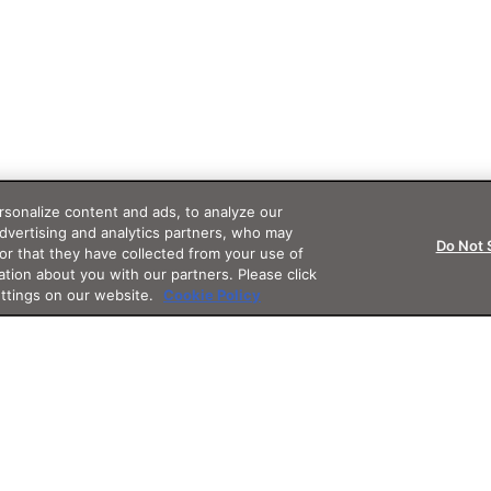
sonalize content and ads, to analyze our
advertising and analytics partners, who may
Do Not 
or that they have collected from your use of
ation about you with our partners. Please click
ettings on our website.
Cookie Policy