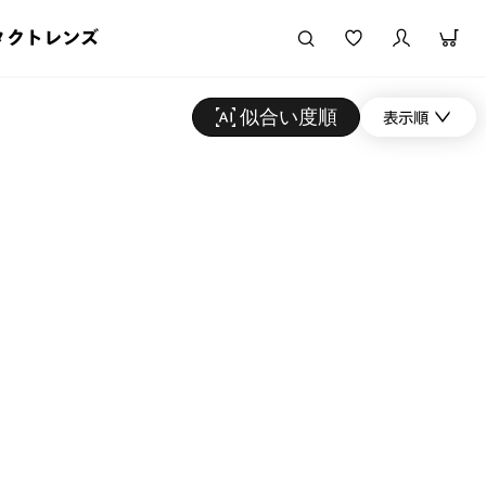
タクトレンズ
似合い度順
表示順