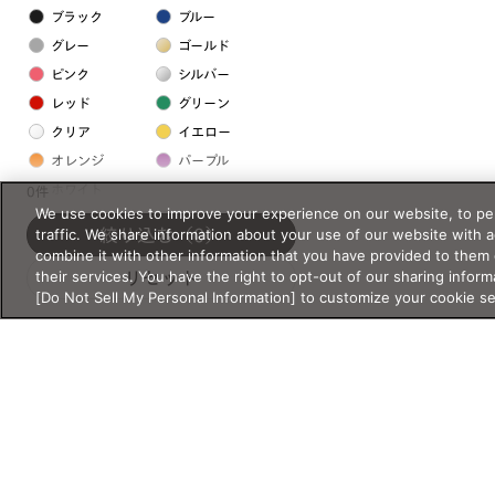
ブラック
ブルー
グレー
ゴールド
ピンク
シルバー
レッド
グリーン
クリア
イエロー
オレンジ
パープル
ホワイト
0件
We use cookies to improve your experience on our website, to per
traffic. We share information about your use of our website with 
絞り込む
（0）
フレームの素材
combine it with other information that you have provided to them 
their services. You have the right to opt-out of our sharing inform
リセット
プラスチック系
[Do Not Sell My Personal Information] to customize your cookie s
樹脂
アセテート
サスティナブル素材
セルロイド