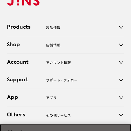
Products
製品情報
メガネ
Shop
店舗情報
サングラス
レンズ
店舗
コンタクトレンズ
Account
アカウント情報
オンラインショップ
老眼鏡
キッズ
マイページ／ログイン
Support
アクセサリー
サポート・フォロー
ログアウト
LINE公式アカウント
お知らせ
App
アプリ
よくあるご質問
ご利用ガイド
JINSアプリ
お問い合わせ
Others
その他サービス
3D WEB試着