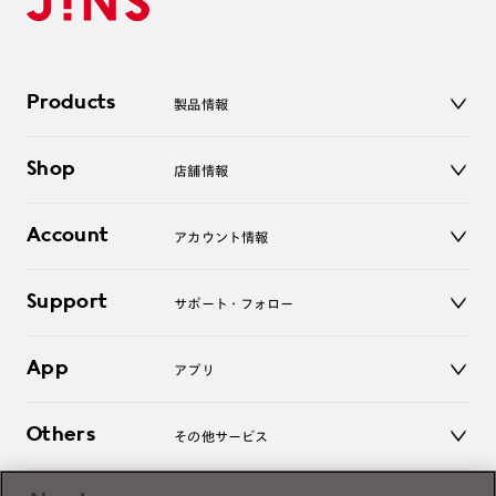
Products
製品情報
メガネ
Shop
店舗情報
サングラス
レンズ
店舗
コンタクトレンズ
Account
アカウント情報
オンラインショップ
老眼鏡
キッズ
マイページ／ログイン
Support
アクセサリー
サポート・フォロー
ログアウト
LINE公式アカウント
お知らせ
App
アプリ
よくあるご質問
ご利用ガイド
JINSアプリ
お問い合わせ
Others
その他サービス
3D WEB試着