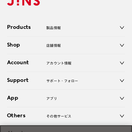
Products
製品情報
メガネ
Shop
店舗情報
サングラス
レンズ
店舗
コンタクトレンズ
Account
アカウント情報
オンラインショップ
老眼鏡
キッズ
マイページ／ログイン
Support
アクセサリー
サポート・フォロー
ログアウト
LINE公式アカウント
お知らせ
App
アプリ
よくあるご質問
ご利用ガイド
JINSアプリ
お問い合わせ
Others
その他サービス
3D WEB試着