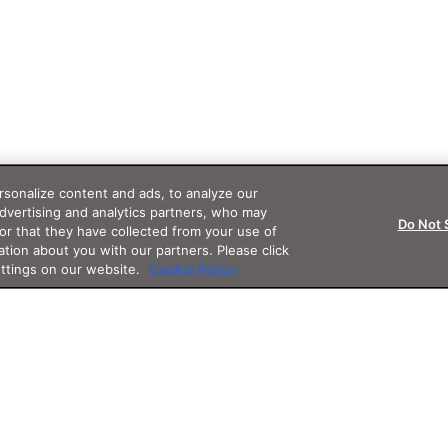
sonalize content and ads, to analyze our
advertising and analytics partners, who may
Do Not 
or that they have collected from your use of
ation about you with our partners. Please click
ettings on our website.
Cookie Policy