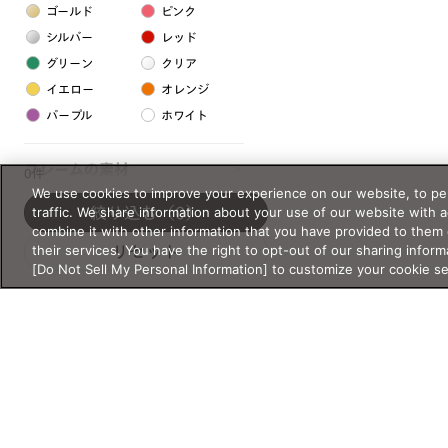
ゴールド
ピンク
シルバー
レッド
グリーン
クリア
イエロー
オレンジ
パープル
ホワイト
フレームの素材
0件
We use cookies to improve your experience on our website, to per
プラスチック系
traffic. We share information about your use of our website with 
絞り込む
（0）
combine it with other information that you have provided to them 
樹脂
their services. You have the right to opt-out of our sharing inform
リセット
[Do Not Sell My Personal Information] to customize your cookie s
アセテート
サスティナブル素材
セルロイド
金属系