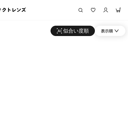
タクトレンズ
似合い度順
表示順