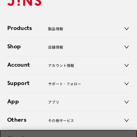
Products
製品情報
メガネ
Shop
店舗情報
サングラス
レンズ
店舗
コンタクトレンズ
Account
アカウント情報
オンラインショップ
老眼鏡
キッズ
マイページ／ログイン
Support
アクセサリー
サポート・フォロー
ログアウト
LINE公式アカウント
お知らせ
App
アプリ
よくあるご質問
ご利用ガイド
JINSアプリ
お問い合わせ
Others
その他サービス
3D WEB試着