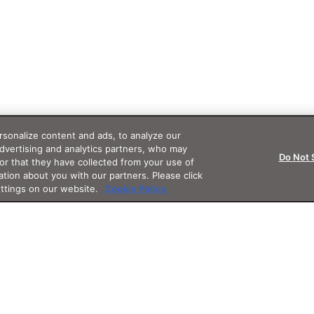
sonalize content and ads, to analyze our
advertising and analytics partners, who may
Do Not 
or that they have collected from your use of
ation about you with our partners. Please click
ettings on our website.
Cookie Policy