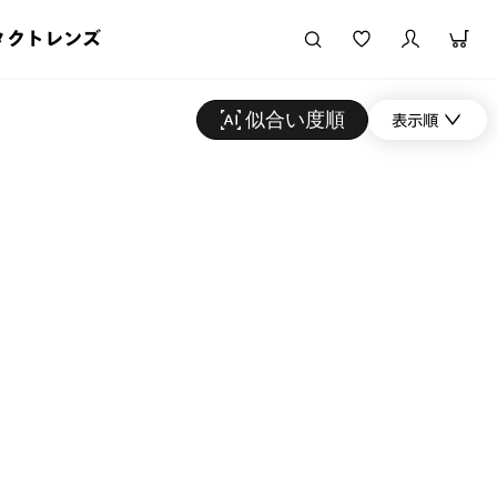
タクトレンズ
似合い度順
表示順