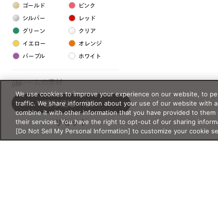
ゴールド
ピンク
シルバー
レッド
グリーン
クリア
イエロー
オレンジ
パープル
ホワイト
フレームの素材
0件
We use cookies to improve your experience on our website, to per
プラスチック系
traffic. We share information about your use of our website with 
絞り込む
（0）
combine it with other information that you have provided to them 
樹脂
their services. You have the right to opt-out of our sharing inform
リセット
[Do Not Sell My Personal Information] to customize your cookie s
アセテート
サスティナブル素材
セルロイド
金属系